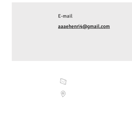
E-mail
aaaehenri4@gmail.com
aaaehenri4@gmail.com
23 rue Clovis Paris F-75005