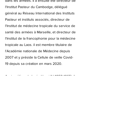
dans les armées. Il a ensuite été directeur de
l'Institut Pasteur du Cambodge, délégué
général au Réseau lnternational des Instituts
Pasteur et instituts associés, directeur de
l'Institut de médecine tropicale du service de
santé des armées à Marseille, et directeur de
l'Institut de la francophonie pour la médecine
tropicale au Laos. il est membre titulaire de
l'Académie nationale de Médecine depuis
2007 et y préside la Cellule de veille Covid-
19 depuis sa création en mars 2020.
Ancien élève du lycée Henri-IV
(1958-1965)
, il
est aussi vice-président de l'AAAE Henri-IV.
Réservation obligatoire via ce lien :
https://my.weezevent.com/la-covid-19-un-defi-
pour-la-recherche-yves-buisson